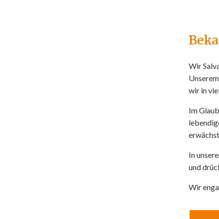
Beka
Wir Salv
Unsere
wir in v
Im Glaube
lebendig
erwächst
In unser
und drüc
Wir engag